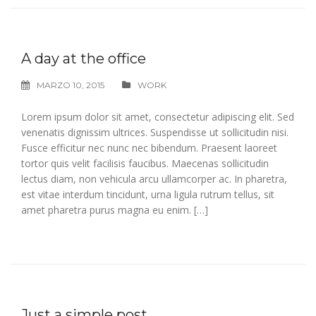
A day at the office
MARZO 10, 2015
WORK
Lorem ipsum dolor sit amet, consectetur adipiscing elit. Sed
venenatis dignissim ultrices. Suspendisse ut sollicitudin nisi.
Fusce efficitur nec nunc nec bibendum. Praesent laoreet
tortor quis velit facilisis faucibus. Maecenas sollicitudin
lectus diam, non vehicula arcu ullamcorper ac. In pharetra,
est vitae interdum tincidunt, urna ligula rutrum tellus, sit
amet pharetra purus magna eu enim. […]
Just a simple post